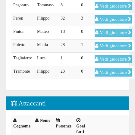
Pegoraro
Tommaso
8
0
Vedi giocatore
Peron
Filippo
32
3
Vedi giocatore
Pinton
Matteo
18
0
Vedi giocatore
Poletto
Mattia
28
1
Vedi giocatore
Tagliaferro
Luca
1
0
Vedi giocatore
Tramonte
Filippo
23
0
Vedi giocatore
Attaccanti
Nome
Cognome
Presenze
Goal
fatti