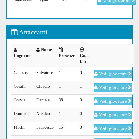
Vedi giocatore
Attaccanti
Nome
Cognome
Presenze
Goal
fatti
Caturano
Salvatore
1
0
Vedi giocatore
Coralli
Claudio
1
1
Vedi giocatore
Corvia
Daniele
38
9
Vedi giocatore
Dumitru
Nicolao
1
0
Vedi giocatore
Flachi
Francesco
15
3
Vedi giocatore