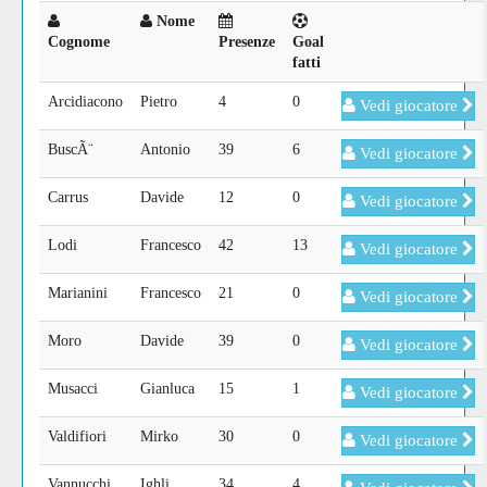
Nome
Cognome
Presenze
Goal
fatti
Arcidiacono
Pietro
4
0
Vedi giocatore
BuscÃ¨
Antonio
39
6
Vedi giocatore
Carrus
Davide
12
0
Vedi giocatore
Lodi
Francesco
42
13
Vedi giocatore
Marianini
Francesco
21
0
Vedi giocatore
Moro
Davide
39
0
Vedi giocatore
Musacci
Gianluca
15
1
Vedi giocatore
Valdifiori
Mirko
30
0
Vedi giocatore
Vannucchi
Ighli
34
4