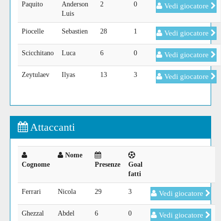
Paquito
Anderson
2
0
Vedi giocatore
Luis
Piocelle
Sebastien
28
1
Vedi giocatore
Scicchitano
Luca
6
0
Vedi giocatore
Zeytulaev
Ilyas
13
3
Vedi giocatore
Attaccanti
Nome
Cognome
Presenze
Goal
fatti
Ferrari
Nicola
29
3
Vedi giocatore
Ghezzal
Abdel
6
0
Vedi giocatore