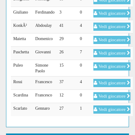
Vedi giocatore
Giuliano
Ferdinando
3
0
Vedi giocatore
KonkÃ²
Abdoulay
41
4
Vedi giocatore
Maietta
Domenico
29
0
Vedi giocatore
Paschetta
Giovanni
26
7
Vedi giocatore
Puleo
Simone
15
0
Vedi giocatore
Paolo
Rossi
Francesco
37
4
Vedi giocatore
Scardina
Francesco
12
0
Vedi giocatore
Scarlato
Gennaro
27
1
Vedi giocatore