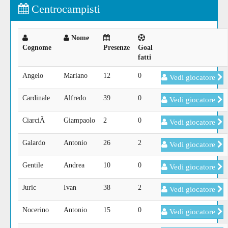
Centrocampisti
Nome
Cognome
Presenze
Goal
fatti
Angelo
Mariano
12
0
Vedi giocatore
Cardinale
Alfredo
39
0
Vedi giocatore
CiarciÃ
Giampaolo
2
0
Vedi giocatore
Galardo
Antonio
26
2
Vedi giocatore
Gentile
Andrea
10
0
Vedi giocatore
Juric
Ivan
38
2
Vedi giocatore
Nocerino
Antonio
15
0
Vedi giocatore