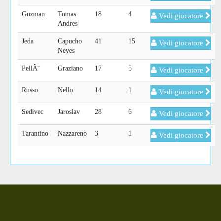
Guzman
Tomas
18
4
Vedi giocatore
Andres
Jeda
Capucho
41
15
Vedi giocatore
Neves
PellÃ¨
Graziano
17
5
Vedi giocatore
Russo
Nello
14
1
Vedi giocatore
Sedivec
Jaroslav
28
6
Vedi giocatore
Tarantino
Nazzareno
3
1
Vedi giocatore