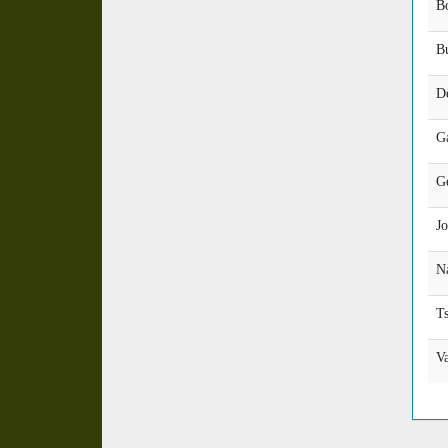
B
B
D
G
Ge
J
Na
Ts
V