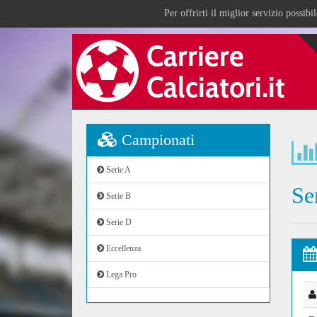
Per offrirti il miglior servizio possib
Campionati
Serie A
Se
Serie B
Serie D
Eccellenza
Lega Pro