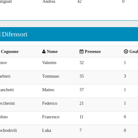
lignati
Andrea
42
0
Difensori
Cognome
Nome
Presenze
Goal 
ntov
Valentin
32
1
rbieri
Tommaso
35
3
anchetti
Matteo
37
1
ccherini
Federico
21
1
olino
Francesco
11
0
ochoshvili
Luka
7
0