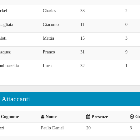
ckel
Charles
33
2
agliata
Giacomo
11
0
loti
Mattia
15
3
azquez
Franco
31
9
animacchia
Luca
32
1
Attaccanti
Cognome
Nome
Presenze
Goa
zzi
Paulo Daniel
20
3