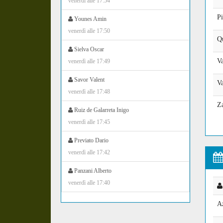
venerdì alle 17:54
Pi
Younes Amin
venerdì alle 17:50
Qu
Sielva Oscar
Va
venerdì alle 17:49
Savor Valent
V
venerdì alle 17:48
Z
Ruiz de Galarreta Inigo
venerdì alle 17:45
Previato Dario
venerdì alle 17:42
Panzani Alberto
venerdì alle 17:40
A