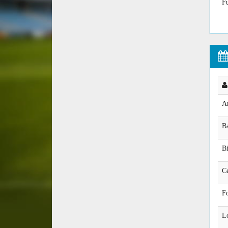
Fu
A
Ba
Bi
Ce
F
L