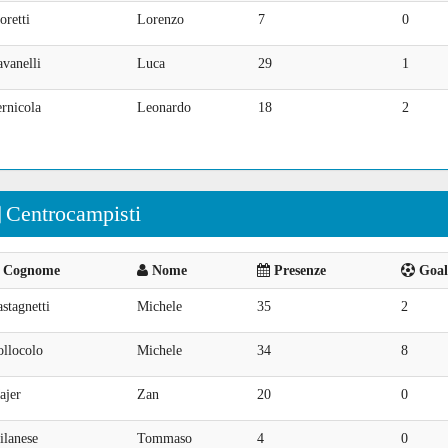
retti
Lorenzo
7
0
vanelli
Luca
29
1
rnicola
Leonardo
18
2
Centrocampisti
Cognome
Nome
Presenze
Goal 
stagnetti
Michele
35
2
ollocolo
Michele
34
8
ajer
Zan
20
0
ilanese
Tommaso
4
0