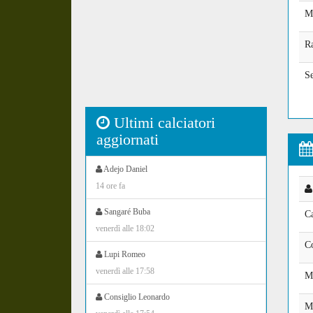
Mo
Ra
Se
Ultimi calciatori
aggiornati
Adejo Daniel
14 ore fa
Sangaré Buba
Ca
venerdì alle 18:02
C
Lupi Romeo
venerdì alle 17:58
M
Consiglio Leonardo
M