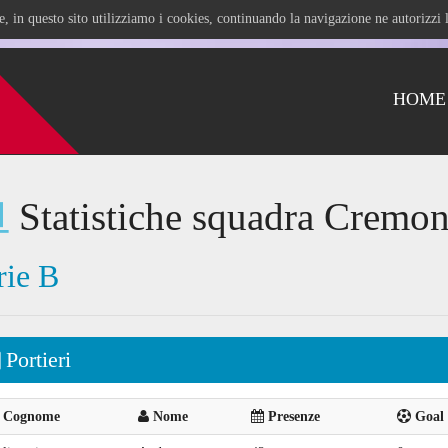
ile, in questo sito utilizziamo i cookies, continuando la navigazione ne autorizz
HOME
Statistiche squadra Cremon
rie B
Portieri
Cognome
Nome
Presenze
Goal 