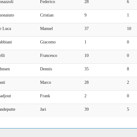
onazzoli
Federico
28
6
uonaiuto
Cristian
9
1
e Luca
Manuel
37
10
abbiani
Giacomo
1
0
lli
Francesco
10
0
ohnsen
Dennis
35
8
sti
Marco
28
2
adjout
Frank
2
0
andeputte
Jari
39
5