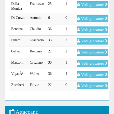
Della
Francesco
25
1
Vedi giocatore
Monica
Di Curzio
Antonio
6
0
Vedi giocatore
Bencina
Claudio
36
1
Vedi giocatore
Finardi
Giancarlo
33
7
Vedi giocatore
Galvani
Romano
22
2
Vedi giocatore
Mazzoni
Graziano
30
1
Vedi giocatore
ViganÃ²
Walter
36
4
Vedi giocatore
Zuccheri
Fulvio
22
0
Vedi giocatore
Attaccanti