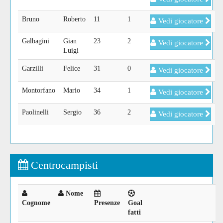
Bruno
Roberto
11
1
Vedi giocatore
Galbagini
Gian
23
2
Vedi giocatore
Luigi
Garzilli
Felice
31
0
Vedi giocatore
Montorfano
Mario
34
1
Vedi giocatore
Paolinelli
Sergio
36
2
Vedi giocatore
Centrocampisti
Nome
Cognome
Presenze
Goal
fatti