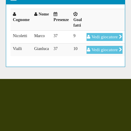
Nome
Cognome
Presenze
Goal
fatti
Nicoletti
Marco
37
9
Vedi giocatore
Vialli
Gianluca
37
10
Vedi giocatore