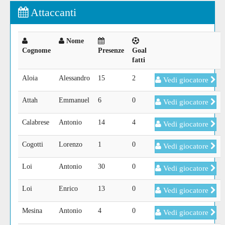
Attaccanti
Nome
Cognome
Presenze
Goal
fatti
Aloia
Alessandro
15
2
Vedi giocatore
Attah
Emmanuel
6
0
Vedi giocatore
Calabrese
Antonio
14
4
Vedi giocatore
Cogotti
Lorenzo
1
0
Vedi giocatore
Loi
Antonio
30
0
Vedi giocatore
Loi
Enrico
13
0
Vedi giocatore
Mesina
Antonio
4
0
Vedi giocatore