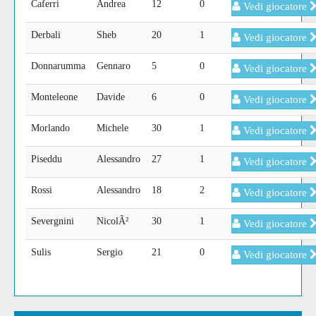
Caferri
Andrea
12
0
Vedi giocatore
Derbali
Sheb
20
1
Vedi giocatore
Donnarumma
Gennaro
5
0
Vedi giocatore
Monteleone
Davide
6
0
Vedi giocatore
Morlando
Michele
30
1
Vedi giocatore
Piseddu
Alessandro
27
1
Vedi giocatore
Rossi
Alessandro
18
2
Vedi giocatore
Severgnini
NicolÃ²
30
1
Vedi giocatore
Sulis
Sergio
21
0
Vedi giocatore