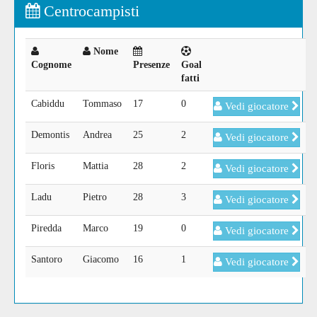
Centrocampisti
Nome
Cognome
Presenze
Goal
fatti
Cabiddu
Tommaso
17
0
Vedi giocatore
Demontis
Andrea
25
2
Vedi giocatore
Floris
Mattia
28
2
Vedi giocatore
Ladu
Pietro
28
3
Vedi giocatore
Piredda
Marco
19
0
Vedi giocatore
Santoro
Giacomo
16
1
Vedi giocatore