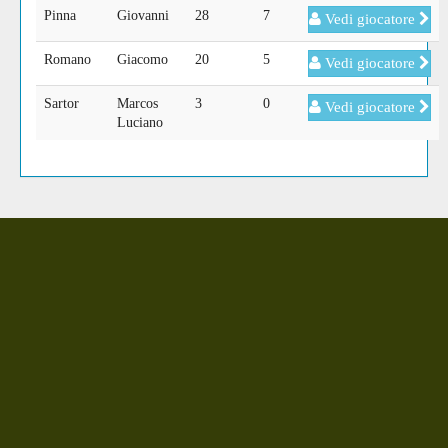
Pinna
Giovanni
28
7
Vedi giocatore
Romano
Giacomo
20
5
Vedi giocatore
Sartor
Marcos
3
0
Vedi giocatore
Luciano