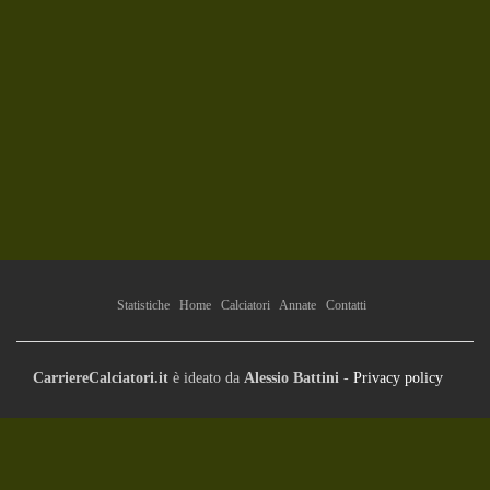
Statistiche
Home
Calciatori
Annate
Contatti
CarriereCalciatori.it
è ideato da
Alessio Battini
-
Privacy policy