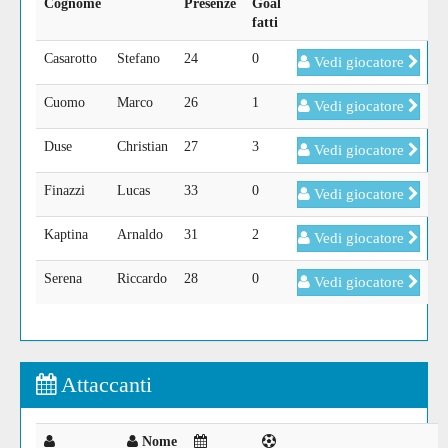
Cognome
Presenze
Goal
fatti
Casarotto
Stefano
24
0
Vedi giocatore
Cuomo
Marco
26
1
Vedi giocatore
Duse
Christian
27
3
Vedi giocatore
Finazzi
Lucas
33
0
Vedi giocatore
Kaptina
Arnaldo
31
2
Vedi giocatore
Serena
Riccardo
28
0
Vedi giocatore
Attaccanti
Nome