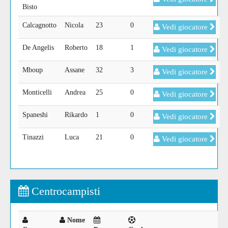
Bisto
Calcagnotto
Nicola
23
0
Vedi giocatore
De Angelis
Roberto
18
1
Vedi giocatore
Mboup
Assane
32
3
Vedi giocatore
Monticelli
Andrea
25
0
Vedi giocatore
Spaneshi
Rikardo
1
0
Vedi giocatore
Tinazzi
Luca
21
0
Vedi giocatore
Centrocampisti
Nome