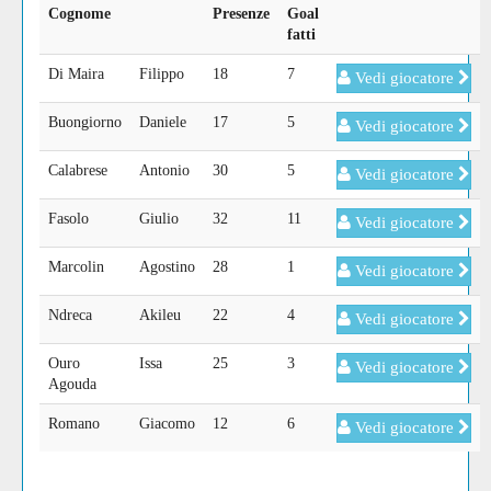
Cognome
Presenze
Goal
fatti
Di Maira
Filippo
18
7
Vedi giocatore
Buongiorno
Daniele
17
5
Vedi giocatore
Calabrese
Antonio
30
5
Vedi giocatore
Fasolo
Giulio
32
11
Vedi giocatore
Marcolin
Agostino
28
1
Vedi giocatore
Ndreca
Akileu
22
4
Vedi giocatore
Ouro
Issa
25
3
Vedi giocatore
Agouda
Romano
Giacomo
12
6
Vedi giocatore