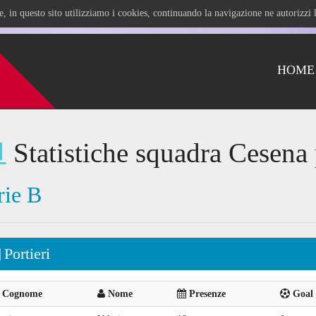
ile, in questo sito utilizziamo i cookies, continuando la navigazione ne autorizz
HOME
Statistiche squadra Cesena 
rie B
Portieri
Cognome
Nome
Presenze
Goal 