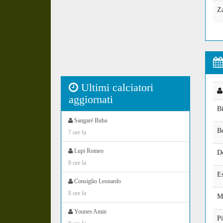
Za
Ultimi calciatori
aggiornati
B
Sangaré Buba
B
7 ore fa
Lupi Romeo
Do
8 ore fa
Es
Consiglio Leonardo
8 ore fa
M
Younes Amin
Pi