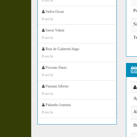
8 ore fa
P
Sielva Oscar
8 ore fa
Sa
Savor Valent
T
8 ore fa
Ruiz de Galarreta Inigo
8 ore fa
Previato Dario
8 ore fa
Panzani Alberto
8 ore fa
Ag
Palumbo Antonio
Al
8 ore fa
Bi