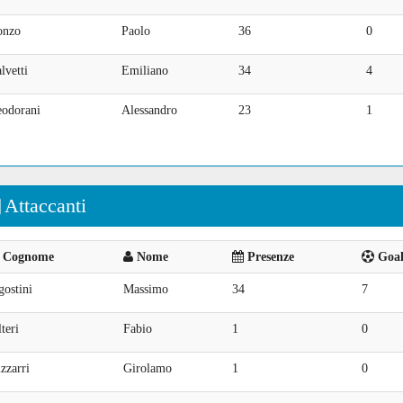
onzo
Paolo
36
0
lvetti
Emiliano
34
4
eodorani
Alessandro
23
1
Attaccanti
Cognome
Nome
Presenze
Goal 
ostini
Massimo
34
7
teri
Fabio
1
0
zzarri
Girolamo
1
0