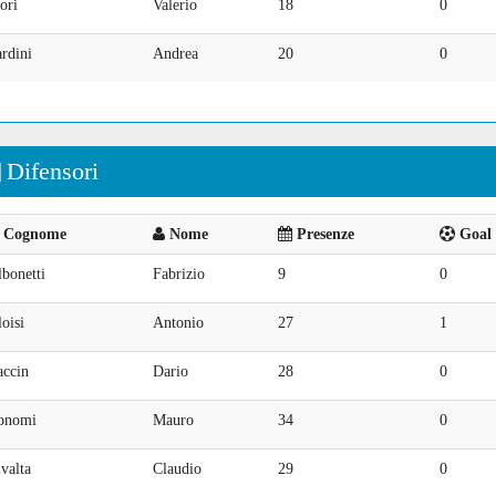
ori
Valerio
18
0
rdini
Andrea
20
0
Difensori
Cognome
Nome
Presenze
Goal 
bonetti
Fabrizio
9
0
oisi
Antonio
27
1
accin
Dario
28
0
onomi
Mauro
34
0
valta
Claudio
29
0