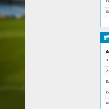
Fi
Sa
Al
Al
B
B
Ri