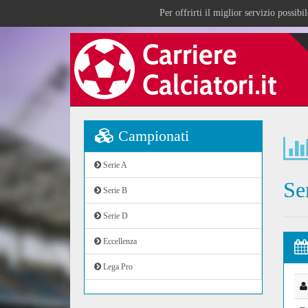
Per offrirti il miglior servizio possib
Campionati
Serie A
Se
Serie B
Serie D
Eccellenza
Lega Pro