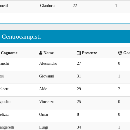
netti
Gianluca
22
1
Centrocampisti
Cognome
Nome
Presenze
Goal
ianchi
Alessandro
27
0
osi
Giovanni
31
1
lcetti
Aldo
29
2
posito
Vincenzo
25
0
elizza
Omar
8
0
angerelli
Luigi
34
1