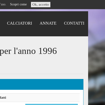
i l'uso.
Scopri come
Ok, accetto
CALCIATORI
ANNATE
CONTATTI
per l'anno 1996
fatti