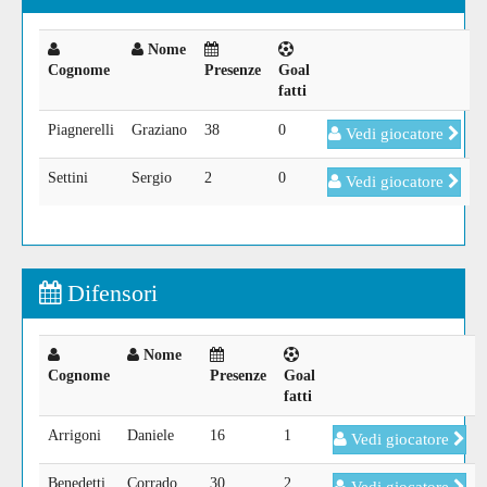
Nome
Cognome
Presenze
Goal
fatti
Piagnerelli
Graziano
38
0
Vedi giocatore
Settini
Sergio
2
0
Vedi giocatore
Difensori
Nome
Cognome
Presenze
Goal
fatti
Arrigoni
Daniele
16
1
Vedi giocatore
Benedetti
Corrado
30
2