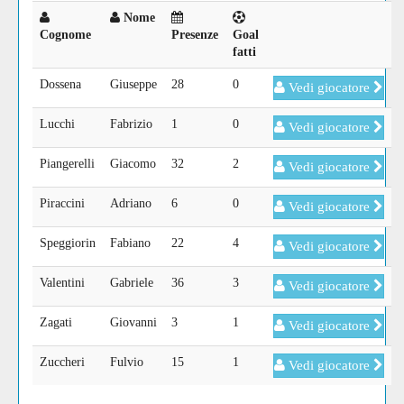
Nome
Cognome
Presenze
Goal
fatti
Dossena
Giuseppe
28
0
Vedi giocatore
Lucchi
Fabrizio
1
0
Vedi giocatore
Piangerelli
Giacomo
32
2
Vedi giocatore
Piraccini
Adriano
6
0
Vedi giocatore
Speggiorin
Fabiano
22
4
Vedi giocatore
Valentini
Gabriele
36
3
Vedi giocatore
Zagati
Giovanni
3
1
Vedi giocatore
Zuccheri
Fulvio
15
1
Vedi giocatore