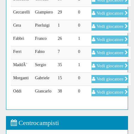
Vedi giocatore
Ceccarelli
Giampiero
29
0
Vedi giocatore
Cera
Pierluigi
1
0
Vedi giocatore
Fabbri
Franco
26
1
Vedi giocatore
Ferri
Fabio
7
0
Vedi giocatore
MaddÃ¨
Sergio
35
1
Vedi giocatore
Morganti
Gabriele
15
0
Vedi giocatore
Oddi
Giancarlo
38
0
Vedi giocatore
Centrocampisti