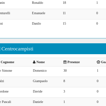
anin
Ronaldo
18
1
nturelli
Emanuele
11
0
ni
Danilo
15
0
Centrocampisti
Cognome
Nome
Presenze
Goa
e Simone
Domenico
30
1
lzi
Giampaolo
8
0
ordone
Davide
3
0
 Pascali
Daniele
1
0