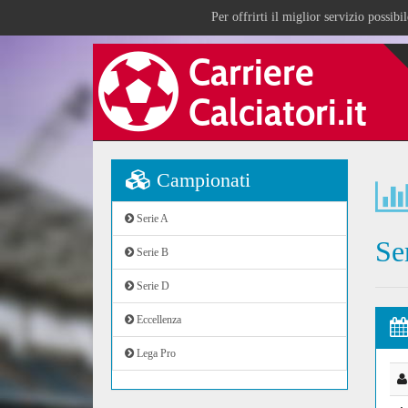
Per offrirti il miglior servizio possib
Campionati
Serie A
Se
Serie B
Serie D
Eccellenza
Lega Pro