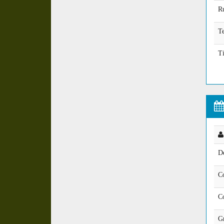
R
T
Ti
D
C
C
G