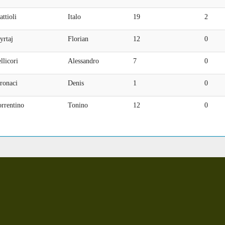
ttioli
Italo
19
2
yrtaj
Florian
12
0
llicori
Alessandro
7
0
ronaci
Denis
1
0
rrentino
Tonino
12
0