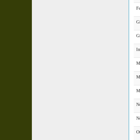
F
G
Gi
I
M
M
Mi
N
N
Ot