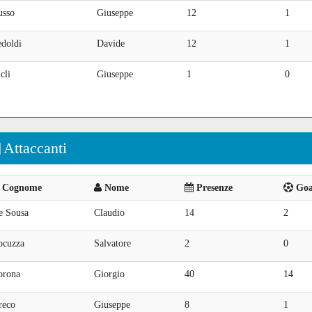
usso
Giuseppe
12
1
edoldi
Davide
12
1
cli
Giuseppe
1
0
Attaccanti
Cognome
Nome
Presenze
Goal
e Sousa
Claudio
14
2
ocuzza
Salvatore
2
0
orona
Giorgio
40
14
reco
Giuseppe
8
1