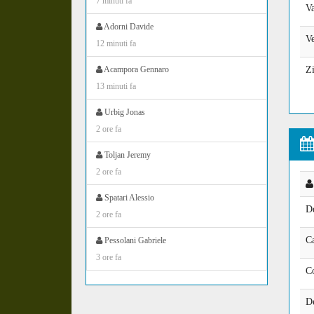
7 minuti fa
V
Adorni Davide
Ve
12 minuti fa
Acampora Gennaro
Zi
13 minuti fa
Urbig Jonas
2 ore fa
Toljan Jeremy
2 ore fa
Spatari Alessio
D
2 ore fa
Ca
Pessolani Gabriele
3 ore fa
C
De