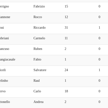
errigno
Fabrizio
15
0
iannone
Rocco
12
0
ssi
Riccardo
31
1
mbriani
Carmelo
11
0
ancuso
Ruben
2
0
angiacasale
Fabio
1
0
celi
Salvatore
24
1
elinho
Raul
1
0
ervo
Carlo
18
0
tonello
Andrea
2
0