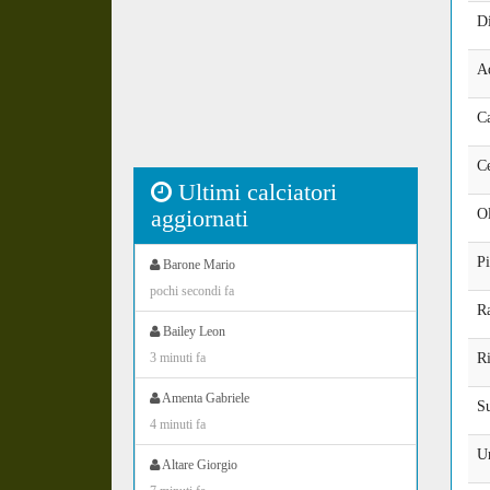
D
A
C
Ce
Ultimi calciatori
aggiornati
O
Pi
Barone Mario
pochi secondi fa
R
Bailey Leon
3 minuti fa
Ri
Amenta Gabriele
Su
4 minuti fa
U
Altare Giorgio