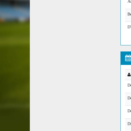
A
Be
D
D
D
D
D