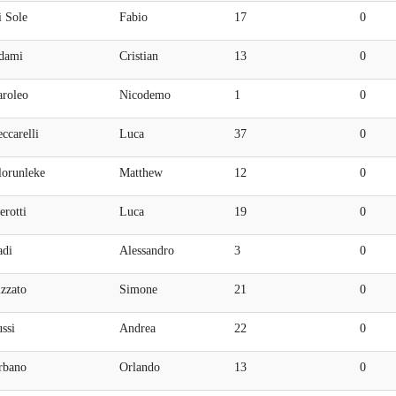
i Sole
Fabio
17
0
dami
Cristian
13
0
aroleo
Nicodemo
1
0
ccarelli
Luca
37
0
lorunleke
Matthew
12
0
erotti
Luca
19
0
adi
Alessandro
3
0
zzato
Simone
21
0
ssi
Andrea
22
0
rbano
Orlando
13
0