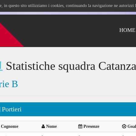
ile, in questo sito utilizziamo i cookies, continuando la navigazione ne autorizz
HOME
Statistiche squadra Catanza
rie B
Portieri
Cognome
Nome
Presenze
Goal 