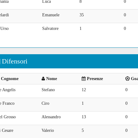
nania
Luca
8
0
lardi
Emanuele
35
0
'Urso
Salvatore
1
0
Difensori
Cognome
Nome
Presenze
Goal
e Angelis
Stefano
12
0
e Franco
Ciro
1
0
el Grosso
Alessandro
13
0
i Cesare
Valerio
5
0