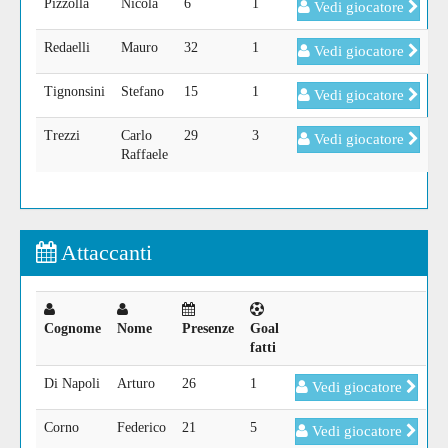
Pizzolla
Nicola
6
1
Vedi giocatore
Redaelli
Mauro
32
1
Vedi giocatore
Tignonsini
Stefano
15
1
Vedi giocatore
Trezzi
Carlo
29
3
Vedi giocatore
Raffaele
Attaccanti
Cognome
Nome
Presenze
Goal
fatti
Di Napoli
Arturo
26
1
Vedi giocatore
Corno
Federico
21
5
Vedi giocatore