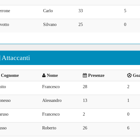
errone
Carlo
33
5
votto
Silvano
25
0
Attaccanti
Cognome
Nome
Presenze
Goal
oito
Francesco
28
2
onesso
Alessandro
13
1
aruso
Francesco
2
0
usso
Roberto
26
6