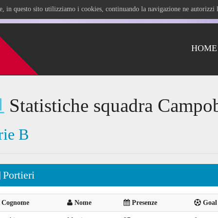
ile, in questo sito utilizziamo i cookies, continuando la navigazione ne autorizz
HOME
Statistiche squadra Campob
rie B
Portieri
Cognome
Nome
Presenze
Goal 