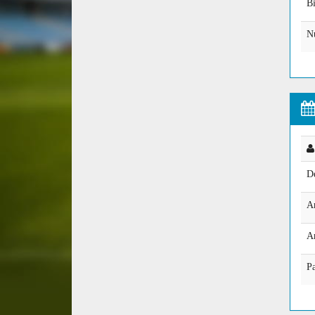
B
N
De
A
Ar
Pa