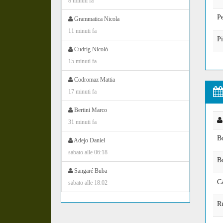
8 minuti fa
P
Grammatica Nicola
11 minuti fa
Pi
Cudrig Nicolò
15 minuti fa
Codromaz Mattia
17 minuti fa
Bertini Marco
31 minuti fa
B
Adejo Daniel
sabato alle 06:18
B
Sangaré Buba
C
sabato alle 18:02
R