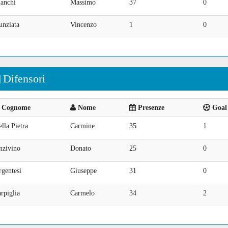
ianchi
Massimo
37
0
unziata
Vincenzo
1
0
Difensori
Cognome
Nome
Presenze
Goal 
lla Pietra
Carmine
35
1
nzivino
Donato
25
0
gentesi
Giuseppe
31
0
rpiglia
Carmelo
34
2