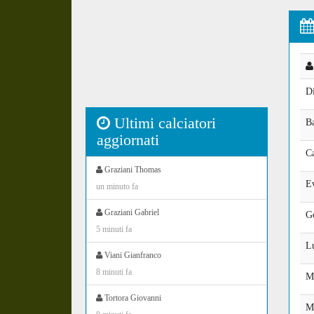
Di
Ultimi calciatori
Ba
aggiornati
C
Graziani Thomas
Ev
un minuto fa
Graziani Gabriel
Go
5 minuti fa
L
Viani Gianfranco
8 minuti fa
Ma
Tortora Giovanni
M