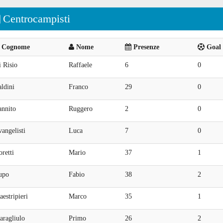
Centrocampisti
Cognome
Nome
Presenze
Goal 
 Risio
Raffaele
6
0
ldini
Franco
29
0
annito
Ruggero
2
0
angelisti
Luca
7
0
retti
Mario
37
1
upo
Fabio
38
2
estripieri
Marco
35
1
aragliulo
Primo
26
2