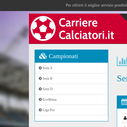
Per offrirti il miglior servizio possib
Campionati
Serie A
Se
Serie B
Serie D
Eccellenza
Lega Pro