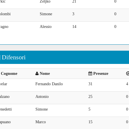
rkic
Zeljko
21
0
olombi
Simone
3
0
ragno
Alessio
14
0
Difensori
Cognome
Nome
Presenze
velar
Fernando Danilo
31
4
alzano
Antonio
25
0
nedetti
Simone
5
0
apuano
Marco
15
0