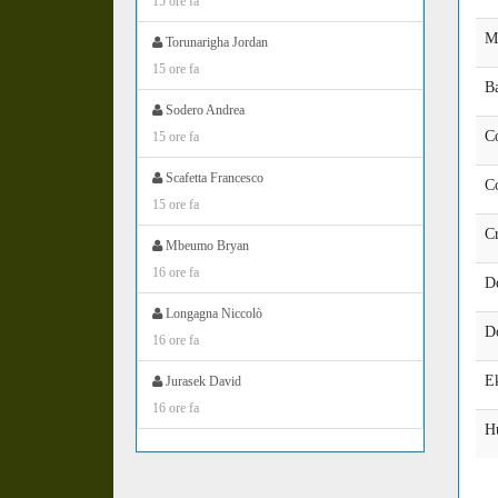
15 ore fa
M
Torunarigha Jordan
15 ore fa
Ba
Sodero Andrea
C
15 ore fa
Scafetta Francesco
C
15 ore fa
Cr
Mbeumo Bryan
16 ore fa
D
Longagna Niccolò
D
16 ore fa
E
Jurasek David
16 ore fa
H