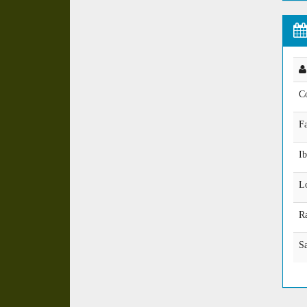
C
Fa
I
L
R
S