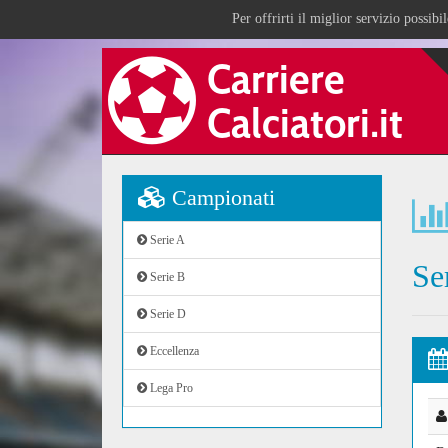
Per offrirti il miglior servizio possib
Campionati
Serie A
Se
Serie B
Serie D
Eccellenza
Lega Pro