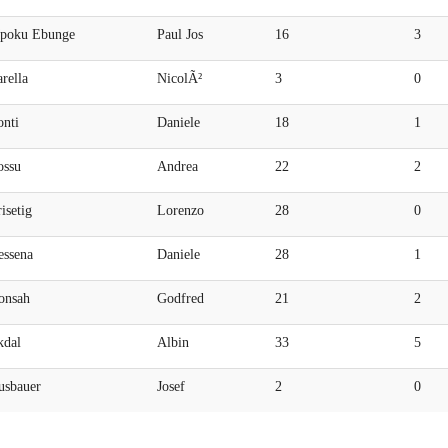
poku Ebunge
Paul Jos
16
3
rella
NicolÃ²
3
0
onti
Daniele
18
1
ossu
Andrea
22
2
isetig
Lorenzo
28
0
essena
Daniele
28
1
onsah
Godfred
21
2
kdal
Albin
33
5
usbauer
Josef
2
0