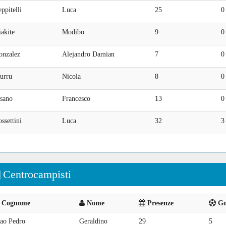
ppitelli
Luca
25
0
akite
Modibo
9
0
onzalez
Alejandro Damian
7
0
urru
Nicola
8
0
isano
Francesco
13
0
ssettini
Luca
32
3
Centrocampisti
Cognome
Nome
Presenze
Goa
oao Pedro
Geraldino
29
5