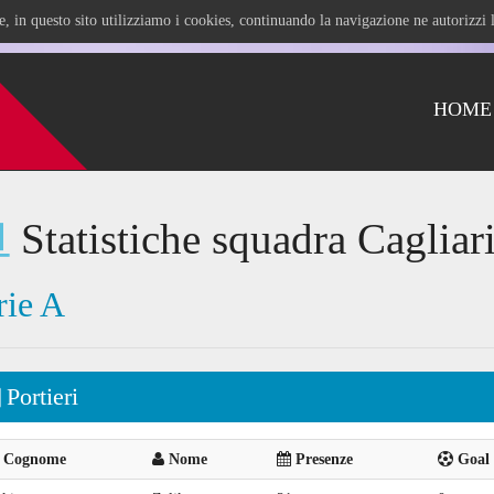
ile, in questo sito utilizziamo i cookies, continuando la navigazione ne autorizz
HOME
Statistiche squadra Cagliar
rie A
Portieri
Cognome
Nome
Presenze
Goal 