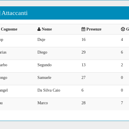
Attaccanti
Cognome
Nome
Presenze
Go
op
Duje
16
4
rias
Diego
29
6
barbo
Segundo
13
2
ongo
Samuele
27
0
angel
Da Silva Caio
6
0
au
Marco
28
7