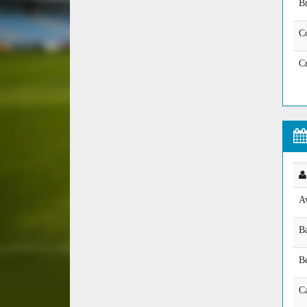
B
C
C
A
B
Be
C