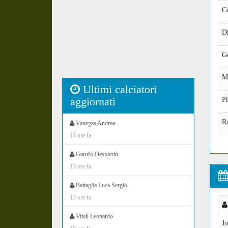
Ce
Di
G
M
Ultimi calciatori
aggiornati
P
Ro
Vanegas Andrea
13 ore fa
Garufo Desiderio
13 ore fa
Battaglia Luca Sergio
13 ore fa
Vitali Leonardo
J