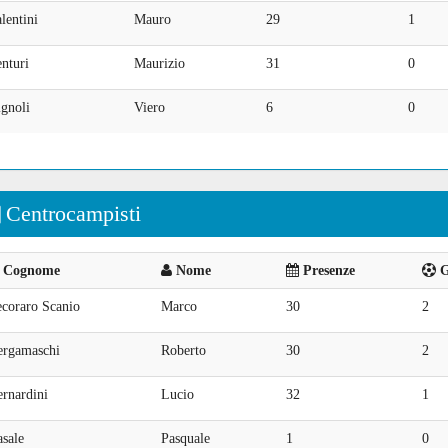
lentini
Mauro
29
1
nturi
Maurizio
31
0
gnoli
Viero
6
0
Centrocampisti
Cognome
Nome
Presenze
G
ecoraro Scanio
Marco
30
2
ergamaschi
Roberto
30
2
rnardini
Lucio
32
1
sale
Pasquale
1
0