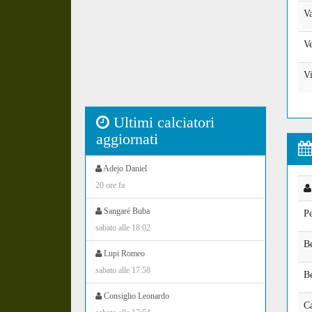
Va
Ve
Vi
Ultimi calciatori
aggiornati
Adejo Daniel
20 ore fa
Sangaré Buba
P
sabato alle 18:02
B
Lupi Romeo
sabato alle 17:58
Be
Consiglio Leonardo
Ca