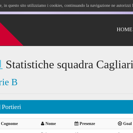
ile, in questo sito utilizziamo i cookies, continuando la navigazione ne autorizz
HOME
Statistiche squadra Cagliar
rie B
Portieri
Cognome
Nome
Presenze
Goal 