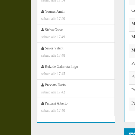
sabato alle 17:54
C
Younes Amin
sabato alle 17:50
Ma
Sielva Oscar
M
sabato alle 17:49
Savor Valent
M
sabato alle 17:48
Pa
Ruiz de Galarreta Inigo
sabato alle 17:45
Pa
Previato Dario
Pe
sabato alle 17:42
P
Panzani Alberto
sabato alle 17:40