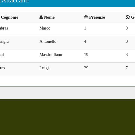
Attaccanti
Cognome
Nome
Presenze
Go
abras
Marco
1
0
ongiu
Antonello
4
0
ani
Massimiliano
19
3
ras
Luigi
29
7