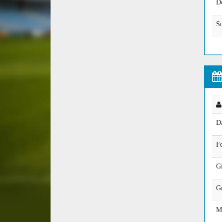
D
So
D
Fe
Gi
G
M