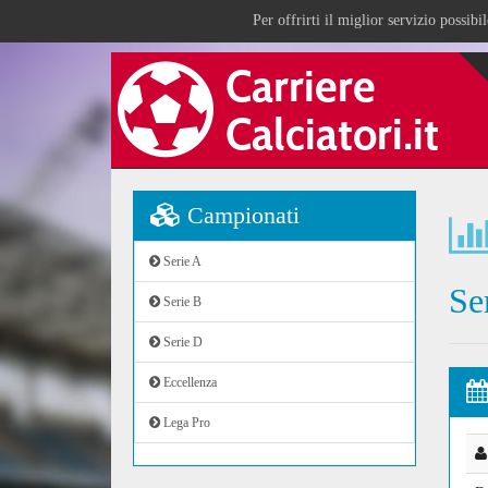
Per offrirti il miglior servizio possib
Campionati
Serie A
Se
Serie B
Serie D
Eccellenza
Lega Pro