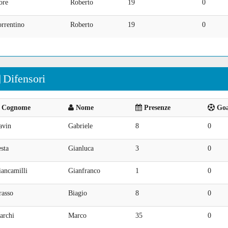
ore
Roberto
19
0
rrentino
Roberto
19
0
Difensori
Cognome
Nome
Presenze
Goal
avin
Gabriele
8
0
sta
Gianluca
3
0
ancamilli
Gianfranco
1
0
rasso
Biagio
8
0
archi
Marco
35
0