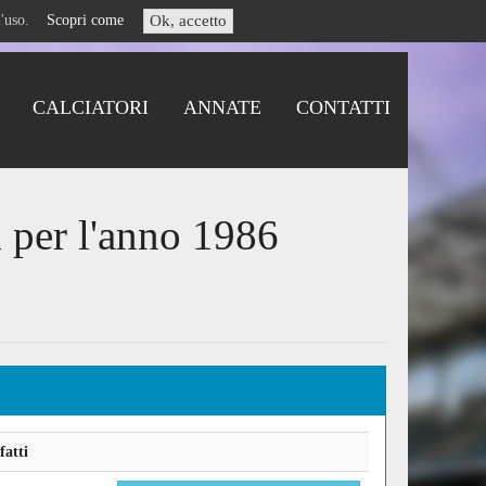
i l'uso.
Scopri come
Ok, accetto
CALCIATORI
ANNATE
CONTATTI
i per l'anno 1986
fatti