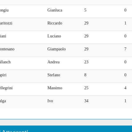
ongiu
Gianluca
5
0
ritozzi
Riccardo
29
1
iani
Luciano
29
0
ontesano
Giampaolo
29
7
llanch
Andrea
23
0
piri
Stefano
8
0
llegrini
Massimo
25
4
ulga
Ivo
34
1