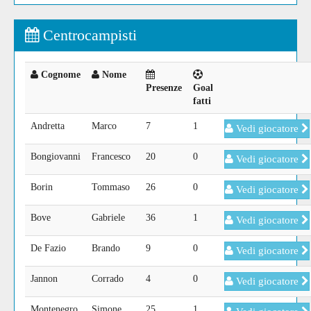
Centrocampisti
Cognome
Nome
Presenze
Goal
fatti
Andretta
Marco
7
1
Vedi giocatore
Bongiovanni
Francesco
20
0
Vedi giocatore
Borin
Tommaso
26
0
Vedi giocatore
Bove
Gabriele
36
1
Vedi giocatore
De Fazio
Brando
9
0
Vedi giocatore
Jannon
Corrado
4
0
Vedi giocatore
Montenegro
Simone
25
1