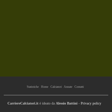
Statistiche
Home
Calciatori
Annate
Contatti
CarriereCalciatori.it
è ideato da
Alessio Battini
-
Privacy policy