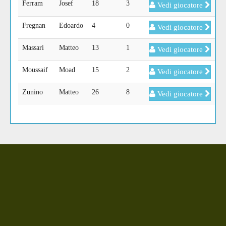
Ferram
Josef
18
3
Vedi giocatore
Fregnan
Edoardo
4
0
Vedi giocatore
Massari
Matteo
13
1
Vedi giocatore
Moussaif
Moad
15
2
Vedi giocatore
Zunino
Matteo
26
8
Vedi giocatore