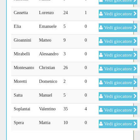
Vedi giocatore
Cassetta
Lorenzo
24
1
Vedi giocatore
Elia
Emanuele
5
0
Vedi giocatore
Gioannini
Matteo
9
0
Vedi giocatore
Mirabelli
Alessandro
3
0
Vedi giocatore
Montesanto
Christian
26
0
Vedi giocatore
Moretti
Domenico
2
0
Vedi giocatore
Satta
Manuel
5
0
Vedi giocatore
Soplantai
Valentino
35
4
Vedi giocatore
Spera
Mattia
10
0
Vedi giocatore