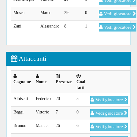
Vedi giocatore
Mosca
Marco
29
0
Vedi giocatore
Zani
Alessandro
8
1
Vedi giocatore
Attaccanti
Cognome
Nome
Presenze
Goal
fatti
Albisetti
Federico
20
5
Vedi giocatore
Beggi
Vittorio
7
0
Vedi giocatore
Brunod
Manuel
26
6
Vedi giocatore