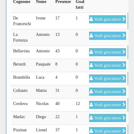
Cognome
Nome
Presenze
Goal
fatti
De
Ivone
17
1
Vedi giocatore
Franceschi
La
Antonio
13
0
Vedi giocatore
Fortezza
Bellavista
Antonio
43
0
Vedi giocatore
Berardi
Pasquale
8
0
Vedi giocatore
Brambilla
Luca
4
0
Vedi giocatore
Collauto
Mattia
31
0
Vedi giocatore
Cordova
Nicolas
40
12
Vedi giocatore
Markic
Diego
22
1
Vedi giocatore
Pizzinat
Lionel
37
1
Vedi giocatore