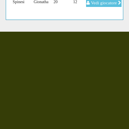
Spinesi
Gionatha
20
12
Vedi giocatore