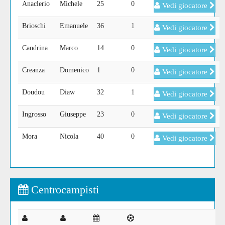
Anaclerio
Michele
25
0
Vedi giocatore
Brioschi
Emanuele
36
1
Vedi giocatore
Candrina
Marco
14
0
Vedi giocatore
Creanza
Domenico
1
0
Vedi giocatore
Doudou
Diaw
32
1
Vedi giocatore
Ingrosso
Giuseppe
23
0
Vedi giocatore
Mora
Nicola
40
0
Vedi giocatore
Centrocampisti