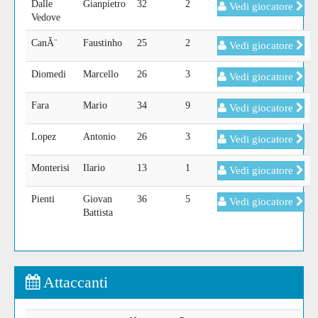
Dalle
Gianpietro
32
2
Vedi giocatore
Vedove
CanÃ¨
Faustinho
25
2
Vedi giocatore
Diomedi
Marcello
26
3
Vedi giocatore
Fara
Mario
34
9
Vedi giocatore
Lopez
Antonio
26
3
Vedi giocatore
Monterisi
Ilario
13
1
Vedi giocatore
Pienti
Giovan
36
5
Vedi giocatore
Battista
Attaccanti