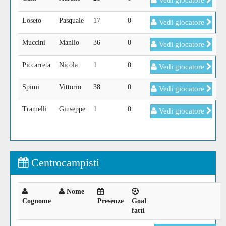
Vedi giocatore
Loseto
Pasquale
17
0
Vedi giocatore
Muccini
Manlio
36
0
Vedi giocatore
Piccarreta
Nicola
1
0
Vedi giocatore
Spimi
Vittorio
38
0
Vedi giocatore
Tramelli
Giuseppe
1
0
Vedi giocatore
Centrocampisti
Nome
Cognome
Presenze
Goal
fatti