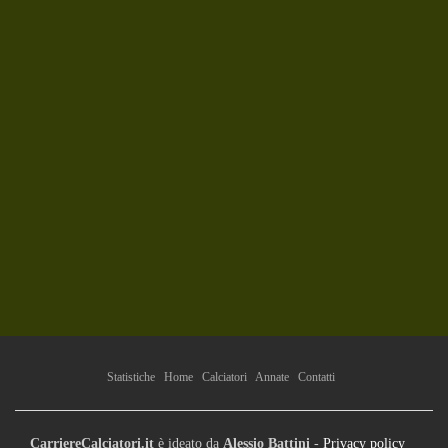
Statistiche
Home
Calciatori
Annate
Contatti
CarriereCalciatori.it
è ideato da
Alessio Battini
-
Privacy policy