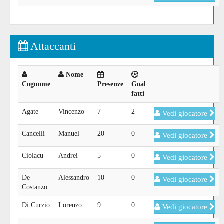
Attaccanti
Nome
Cognome
Presenze
Goal
fatti
Agate
Vincenzo
7
2
Vedi giocatore
Cancelli
Manuel
20
0
Vedi giocatore
Ciolacu
Andrei
5
0
Vedi giocatore
De
Alessandro
10
0
Vedi giocatore
Costanzo
Di Curzio
Lorenzo
9
0
Vedi giocatore