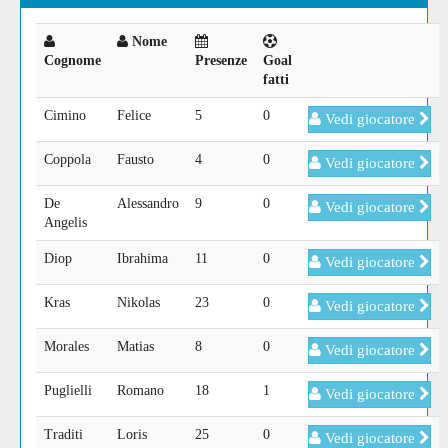
Nome
Cognome
Presenze
Goal
fatti
Cimino
Felice
5
0
Vedi giocatore
Coppola
Fausto
4
0
Vedi giocatore
De
Alessandro
9
0
Vedi giocatore
Angelis
Diop
Ibrahima
11
0
Vedi giocatore
Kras
Nikolas
23
0
Vedi giocatore
Morales
Matias
8
0
Vedi giocatore
Puglielli
Romano
18
1
Vedi giocatore
Traditi
Loris
25
0
Vedi giocatore