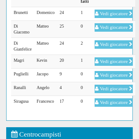
fatti
Brunetti
Domenico
24
1
Vedi giocatore
Di
Matteo
25
0
Vedi giocatore
Giacomo
Di
Matteo
24
2
Vedi giocatore
Gianfelice
Magri
Kevin
20
1
Vedi giocatore
Puglielli
Jacopo
9
0
Vedi giocatore
Ranalli
Angelo
4
0
Vedi giocatore
Siragusa
Francesco
17
0
Vedi giocatore
Centrocampisti