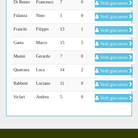
Di Renzo
Francesco
7
0
Vedi giocatore
Fidanza
Nino
1
0
Vedi giocatore
Franchi
Filippo
13
1
Vedi giocatore
Gaeta
Marco
15
5
Vedi giocatore
Masini
Gerardo
7
0
Vedi giocatore
Quatrana
Luca
14
2
Vedi giocatore
Rabbeni
Luciano
11
0
Vedi giocatore
Siclari
Andrea
5
0
Vedi giocatore