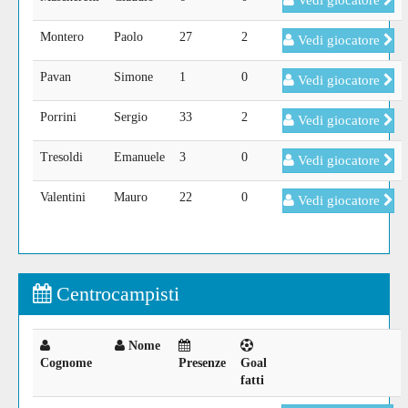
Vedi giocatore
Montero
Paolo
27
2
Vedi giocatore
Pavan
Simone
1
0
Vedi giocatore
Porrini
Sergio
33
2
Vedi giocatore
Tresoldi
Emanuele
3
0
Vedi giocatore
Valentini
Mauro
22
0
Vedi giocatore
Centrocampisti
Nome
Cognome
Presenze
Goal
fatti