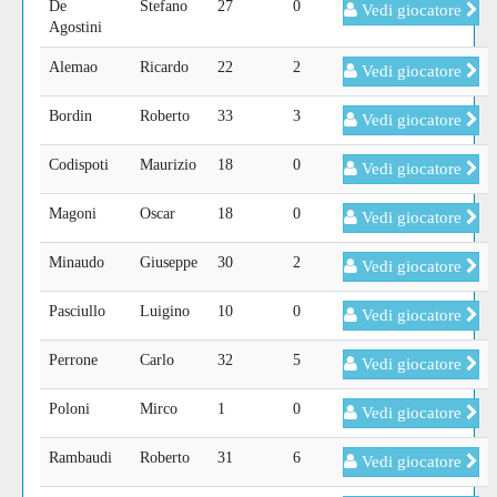
De
Stefano
27
0
Vedi giocatore
Agostini
Alemao
Ricardo
22
2
Vedi giocatore
Bordin
Roberto
33
3
Vedi giocatore
Codispoti
Maurizio
18
0
Vedi giocatore
Magoni
Oscar
18
0
Vedi giocatore
Minaudo
Giuseppe
30
2
Vedi giocatore
Pasciullo
Luigino
10
0
Vedi giocatore
Perrone
Carlo
32
5
Vedi giocatore
Poloni
Mirco
1
0
Vedi giocatore
Rambaudi
Roberto
31
6
Vedi giocatore