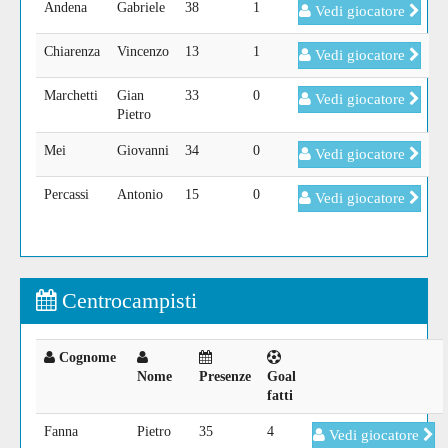
Andena
Gabriele
38
1
Vedi giocatore
Chiarenza
Vincenzo
13
1
Vedi giocatore
Marchetti
Gian
33
0
Vedi giocatore
Pietro
Mei
Giovanni
34
0
Vedi giocatore
Percassi
Antonio
15
0
Vedi giocatore
Centrocampisti
Cognome
Nome
Presenze
Goal
fatti
Fanna
Pietro
35
4
Vedi giocatore