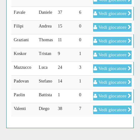
Favale
Daniele
37
6
Vedi giocatore
Filipi
Andrea
15
0
Vedi giocatore
Graziani
Thomas
11
0
Vedi giocatore
Koskor
Tristan
9
1
Vedi giocatore
Mazzucco
Luca
24
3
Vedi giocatore
Padovan
Stefano
14
1
Vedi giocatore
Paolin
Battista
1
0
Vedi giocatore
Valenti
Diego
38
7
Vedi giocatore