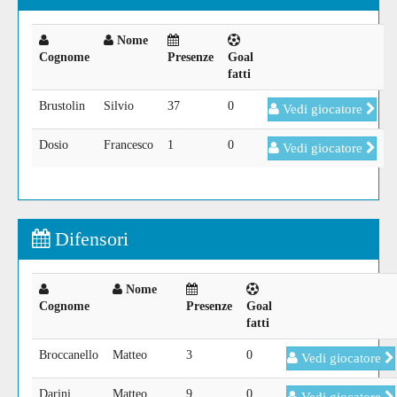
Nome
Cognome
Presenze
Goal
fatti
Brustolin
Silvio
37
0
Vedi giocatore
Dosio
Francesco
1
0
Vedi giocatore
Difensori
Nome
Cognome
Presenze
Goal
fatti
Broccanello
Matteo
3
0
Vedi giocatore
Darini
Matteo
9
0