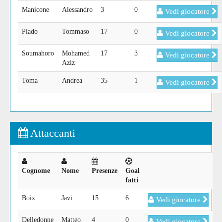
Manicone
Alessandro
3
0
Vedi giocatore
Plado
Tommaso
17
0
Vedi giocatore
Soumahoro
Mohamed
17
3
Vedi giocatore
Aziz
Toma
Andrea
35
1
Vedi giocatore
Attaccanti
Cognome
Nome
Presenze
Goal
fatti
Boix
Javi
15
6
Vedi giocatore
Delledonne
Matteo
4
0
Vedi giocatore