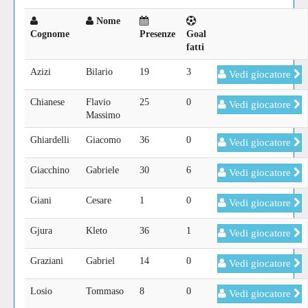
Nome
Cognome
Presenze
Goal
fatti
Azizi
Bilario
19
3
Vedi giocatore
Chianese
Flavio
25
0
Vedi giocatore
Massimo
Ghiardelli
Giacomo
36
0
Vedi giocatore
Giacchino
Gabriele
30
6
Vedi giocatore
Giani
Cesare
1
0
Vedi giocatore
Gjura
Kleto
36
1
Vedi giocatore
Graziani
Gabriel
14
0
Vedi giocatore
Losio
Tommaso
8
0
Vedi giocatore