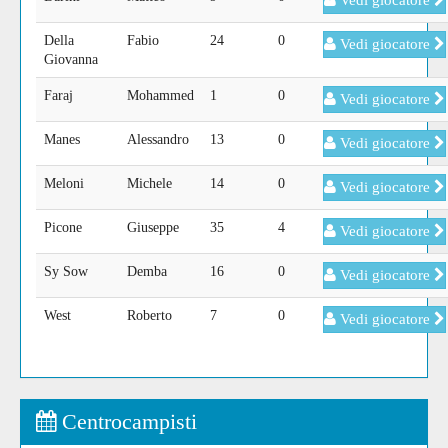
Vedi giocatore
Della
Fabio
24
0
Vedi giocatore
Giovanna
Faraj
Mohammed
1
0
Vedi giocatore
Manes
Alessandro
13
0
Vedi giocatore
Meloni
Michele
14
0
Vedi giocatore
Picone
Giuseppe
35
4
Vedi giocatore
Sy Sow
Demba
16
0
Vedi giocatore
West
Roberto
7
0
Vedi giocatore
Centrocampisti