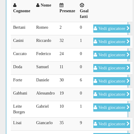
Nome
Cognome
Presenze
Goal
fatti
Bertani
Romeo
2
0
Vedi giocatore
Casini
Riccardo
32
1
Vedi giocatore
Cuccato
Federico
24
0
Vedi giocatore
Doda
Samuel
11
0
Vedi giocatore
Forte
Daniele
30
6
Vedi giocatore
Gabbani
Alessandro
19
0
Vedi giocatore
Leite
Gabriel
10
1
Vedi giocatore
Borges
Lisai
Giancarlo
35
9
Vedi giocatore