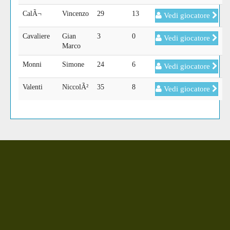
CalÃ¬
Vincenzo
29
13
Vedi giocatore
Cavaliere
Gian
3
0
Vedi giocatore
Marco
Monni
Simone
24
6
Vedi giocatore
Valenti
NiccolÃ²
35
8
Vedi giocatore