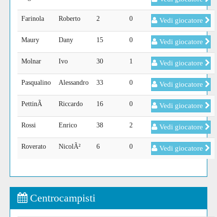
Farinola
Roberto
2
0
Vedi giocatore
Maury
Dany
15
0
Vedi giocatore
Molnar
Ivo
30
1
Vedi giocatore
Pasqualino
Alessandro
33
0
Vedi giocatore
PettinÃ
Riccardo
16
0
Vedi giocatore
Rossi
Enrico
38
2
Vedi giocatore
Roverato
NicolÃ²
6
0
Vedi giocatore
Centrocampisti