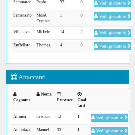
Sammarco
Paolo
32
0
Vedi giocatore
Semenzato
MosÃ¨
1
0
Vedi giocatore
Cristian
Villanova
Michele
14
2
Vedi giocatore
Zuffellato
Thomas
4
0
Vedi giocatore
Attaccanti
Nome
Cognome
Presenze
Goal
fatti
Altinier
Cristian
12
1
Vedi giocatore
Antoniazzi
Manuel
33
1
Vedi giocatore