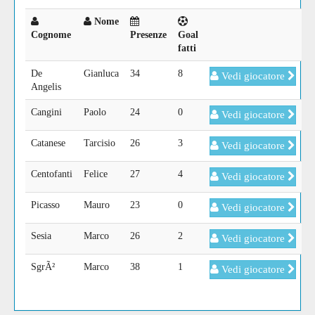
Nome
Cognome
Presenze
Goal
fatti
De
Gianluca
34
8
Vedi giocatore
Angelis
Cangini
Paolo
24
0
Vedi giocatore
Catanese
Tarcisio
26
3
Vedi giocatore
Centofanti
Felice
27
4
Vedi giocatore
Picasso
Mauro
23
0
Vedi giocatore
Sesia
Marco
26
2
Vedi giocatore
SgrÃ²
Marco
38
1
Vedi giocatore