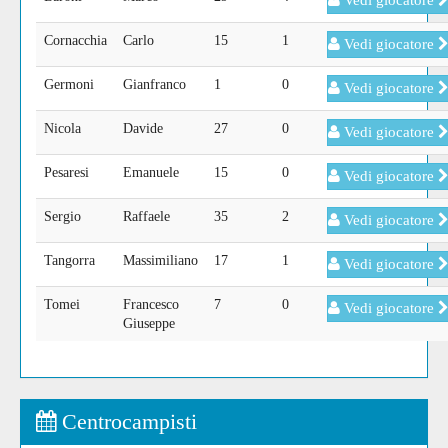
Vedi giocatore
Cornacchia
Carlo
15
1
Vedi giocatore
Germoni
Gianfranco
1
0
Vedi giocatore
Nicola
Davide
27
0
Vedi giocatore
Pesaresi
Emanuele
15
0
Vedi giocatore
Sergio
Raffaele
35
2
Vedi giocatore
Tangorra
Massimiliano
17
1
Vedi giocatore
Tomei
Francesco
7
0
Vedi giocatore
Giuseppe
Centrocampisti