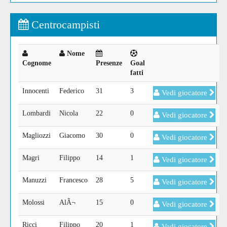
Centrocampisti
Nome
Cognome
Presenze
Goal
fatti
Innocenti
Federico
31
3
Vedi giocatore
Lombardi
Nicola
22
0
Vedi giocatore
Magliozzi
Giacomo
30
0
Vedi giocatore
Magri
Filippo
14
1
Vedi giocatore
Manuzzi
Francesco
28
5
Vedi giocatore
Molossi
AlÃ¬
15
0
Vedi giocatore
Ricci
Filippo
20
1
Vedi giocatore