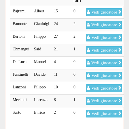
fatti
Bajrami
Albert
15
0
Vedi giocatore
Bamonte
Gianluigi
24
2
Vedi giocatore
Bertoni
Filippo
27
2
Vedi giocatore
Chmangui
Said
21
1
Vedi giocatore
De Luca
Manuel
4
0
Vedi giocatore
Fantinelli
Davide
11
0
Vedi giocatore
Lanzoni
Filippo
10
0
Vedi giocatore
Mechetti
Lorenzo
8
1
Vedi giocatore
Sarto
Enrico
2
0
Vedi giocatore