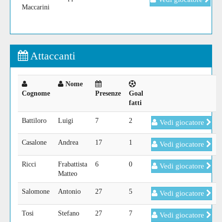
Maccarini
Attaccanti
Nome
Cognome
Presenze
Goal
fatti
Battiloro
Luigi
7
2
Vedi giocatore
Casalone
Andrea
17
1
Vedi giocatore
Ricci
Frabattista
6
0
Vedi giocatore
Matteo
Salomone
Antonio
27
5
Vedi giocatore
Tosi
Stefano
27
7
Vedi giocatore