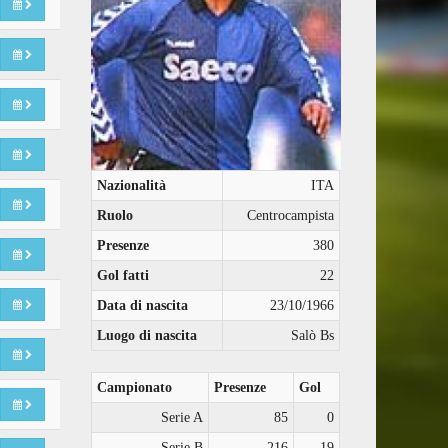
Nazionalità
ITA
Ruolo
Centrocampista
Presenze
380
Gol fatti
22
Data di nascita
23/10/1966
Luogo di nascita
Salò Bs
Campionato
Presenze
Gol
Serie A
85
0
Serie B
216
19