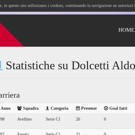
ile, in questo sito utilizziamo i cookies, continuando la navigazione ne autorizz
HOME
Statistiche su Dolcetti Ald
arriera
Anno
Squadra
Categoria
Presenze
Goal fatti
998
Avellino
Serie C1
26
0
997
Savoia
Serie C1
21
0