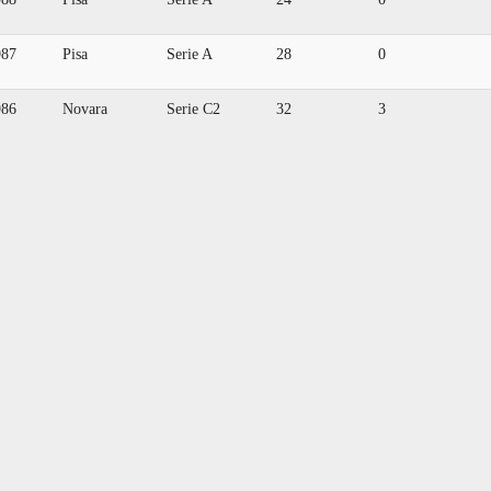
987
Pisa
Serie A
28
0
986
Novara
Serie C2
32
3