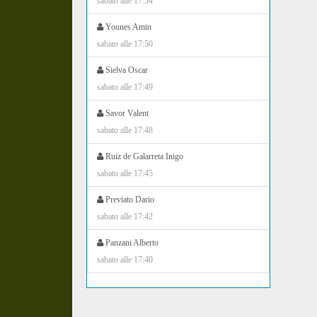
sabato alle 17:54
Younes Amin
sabato alle 17:50
Sielva Oscar
sabato alle 17:49
Savor Valent
sabato alle 17:48
Ruiz de Galarreta Inigo
sabato alle 17:45
Previato Dario
sabato alle 17:42
Panzani Alberto
sabato alle 17:40