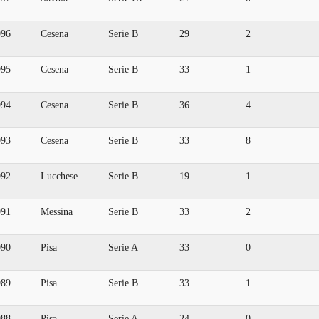
996
Cesena
Serie B
29
2
995
Cesena
Serie B
33
1
994
Cesena
Serie B
36
4
993
Cesena
Serie B
33
8
992
Lucchese
Serie B
19
1
991
Messina
Serie B
33
2
990
Pisa
Serie A
33
0
989
Pisa
Serie B
33
1
988
Pisa
Serie A
24
0