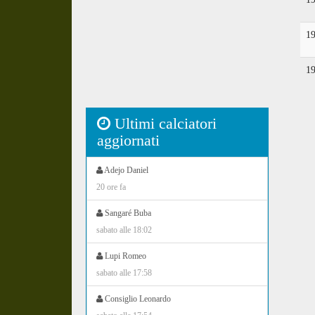
1
1
Ultimi calciatori
aggiornati
Adejo Daniel
20 ore fa
Sangaré Buba
sabato alle 18:02
Lupi Romeo
sabato alle 17:58
Consiglio Leonardo