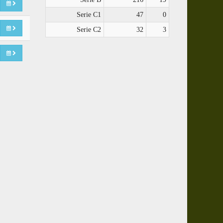
Serie C1
47
0
Serie C2
32
3