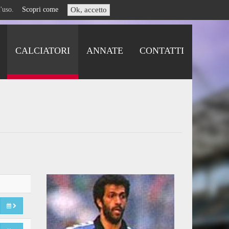
i l'uso.
Scopri come
Ok, accetto
CALCIATORI
ANNATE
CONTATTI
o