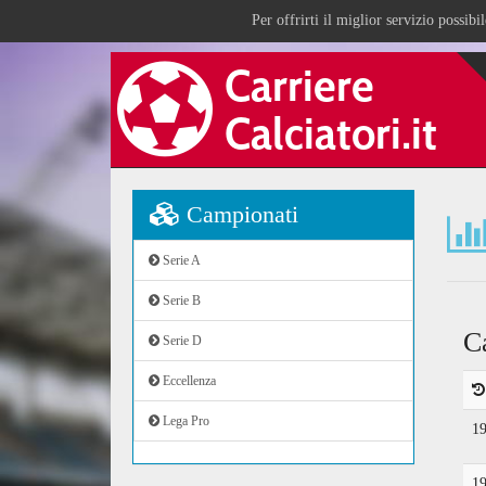
Per offrirti il miglior servizio possib
Campionati
Serie A
Serie B
C
Serie D
Eccellenza
Lega Pro
1
1