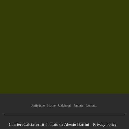
Statistiche
Home
Calciatori
Annate
Contatti
CarriereCalciatori.it
è ideato da
Alessio Battini
-
Privacy policy