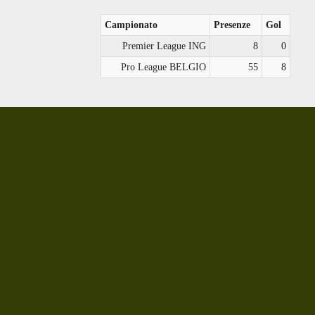
Campionato
Presenze
Gol
Premier League ING
8
0
Pro League BELGIO
55
8