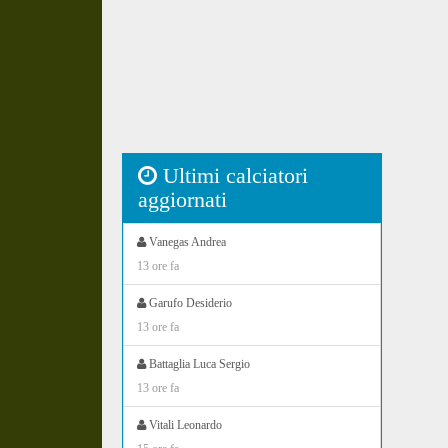
Ultimi calciatori
aggiornati
Vanegas Andrea
13 ore fa
Garufo Desiderio
13 ore fa
Battaglia Luca Sergio
13 ore fa
Vitali Leonardo