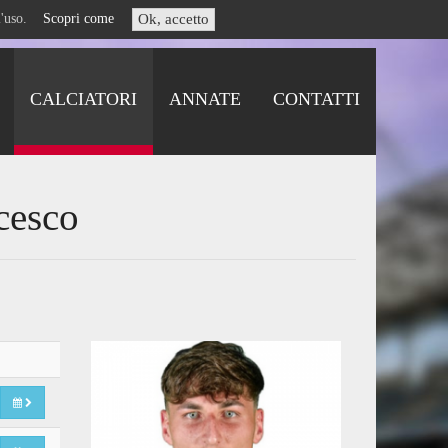
i l'uso.
Scopri come
Ok, accetto
CALCIATORI
ANNATE
CONTATTI
cesco