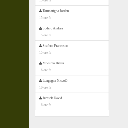
15 ore fa
Torunarigha Jordan
15 ore fa
Sodero Andrea
15 ore fa
Scafetta Francesco
15 ore fa
Mbeumo Bryan
16 ore fa
Longagna Niccolò
16 ore fa
Jurasek David
16 ore fa