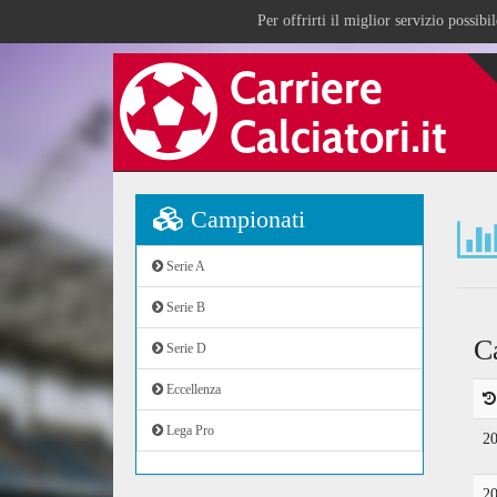
Per offrirti il miglior servizio possib
Campionati
Serie A
Serie B
C
Serie D
Eccellenza
Lega Pro
2
2