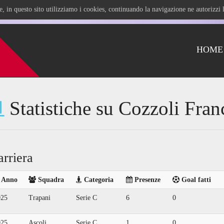
ile, in questo sito utilizziamo i cookies, continuando la navigazione ne autorizz
HOME
Statistiche su Cozzoli Fran
arriera
Anno
Squadra
Categoria
Presenze
Goal fatti
025
Trapani
Serie C
6
0
025
Ascoli
Serie C
1
0