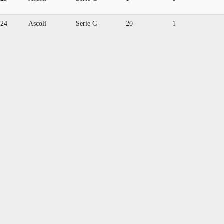
024
Ascoli
Serie C
20
1