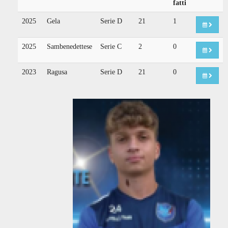
fatti
2025
Gela
Serie D
21
1
2025
Sambenedettese
Serie C
2
0
2023
Ragusa
Serie D
21
0