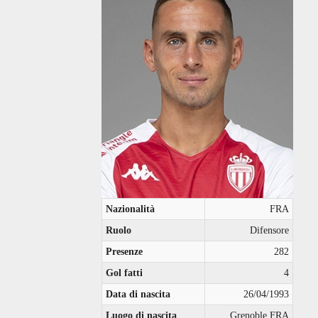
Nazionalità
FRA
Ruolo
Difensore
Presenze
282
Gol fatti
4
Data di nascita
26/04/1993
Luogo di nascita
Grenoble FRA