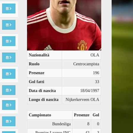
Nazionalità
OLA
Ruolo
Centrocampista
Presenze
196
Gol fatti
33
Data di nascita
18/04/1997
Luogo di nascita
Nijkerkerveen OLA
Campionato
Presenze
Gol
Bundesliga
8
0
Premier League ING
42
3