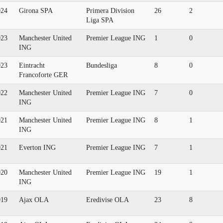
024
Girona SPA
Primera Division
26
2
Liga SPA
023
Manchester United
Premier League ING
1
0
ING
023
Eintracht
Bundesliga
8
0
Francoforte GER
022
Manchester United
Premier League ING
7
0
ING
021
Manchester United
Premier League ING
8
1
ING
021
Everton ING
Premier League ING
7
1
020
Manchester United
Premier League ING
19
1
ING
019
Ajax OLA
Eredivise OLA
23
8