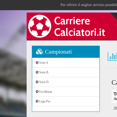
Per offrirti il miglior servizio possib
Campionati
Serie A
Serie B
C
Serie D
Eccellenza
A
Lega Pro
2