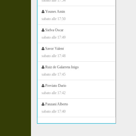
sabato alle 17:54
Younes Amin
sabato alle 17:50
Sielva Oscar
sabato alle 17:49
Savor Valent
sabato alle 17:48
Ruiz de Galarreta Inigo
sabato alle 17:45
Previato Dario
sabato alle 17:42
Panzani Alberto
sabato alle 17:40