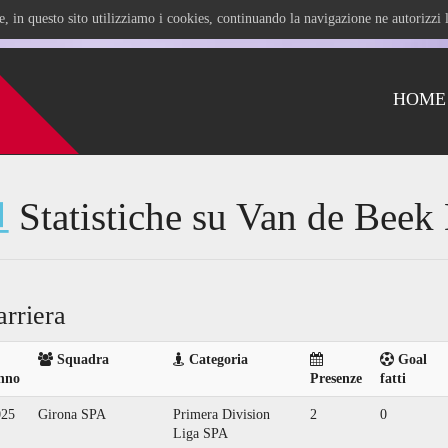
ile, in questo sito utilizziamo i cookies, continuando la navigazione ne autorizz
HOME
Statistiche su Van de Bee
arriera
Squadra
Categoria
Goal
nno
Presenze
fatti
025
Girona SPA
Primera Division
2
0
Liga SPA