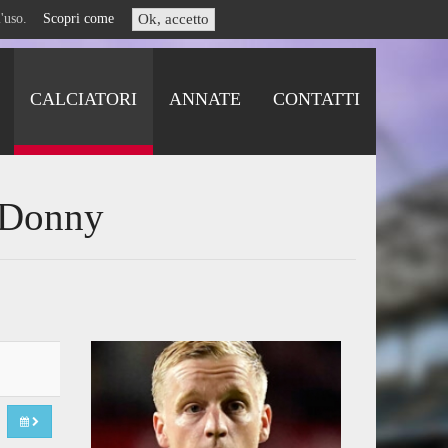
i l'uso.
Scopri come
Ok, accetto
CALCIATORI
ANNATE
CONTATTI
k Donny