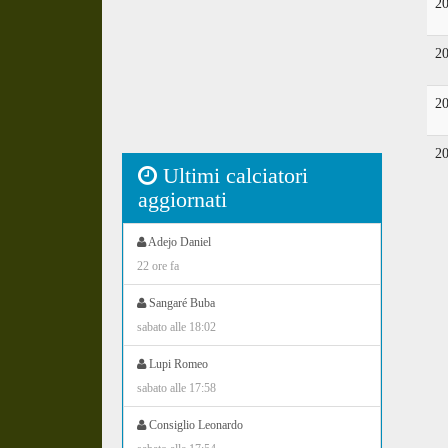
2
2
2
2
Ultimi calciatori
aggiornati
Adejo Daniel
22 ore fa
Sangaré Buba
sabato alle 18:02
Lupi Romeo
sabato alle 17:58
Consiglio Leonardo