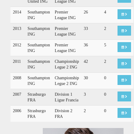
United ING
League ING
2014
Southampton
Premier
26
4
ING
League ING
2013
Southampton
Premier
33
2
ING
League ING
2012
Southampton
Premier
36
5
ING
League ING
2011
Southampton
Championship
42
2
ING
Legue 2 ING
2008
Southampton
Championship
30
0
ING
Legue 2 ING
2007
Strasburgo
Division 1
3
0
FRA
Ligue Francia
2006
Strasburgo
Division 2
2
0
FRA
FRA