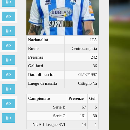
Nazionalità
ITA
Ruolo
Centrocampista
Presenze
242
Gol fatti
36
Data di nascita
09/07/1997
Luogo di nascita
Cittiglio Va
Campionato
Presenze
Gol
Serie B
67
5
Serie C
161
30
NL A 1 League SVI
14
1