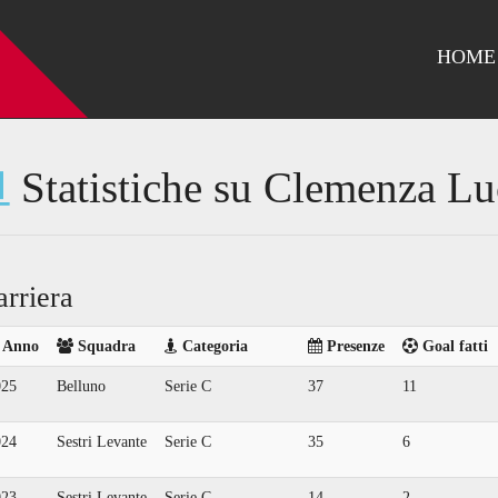
HOME
Statistiche su Clemenza Lu
arriera
Anno
Squadra
Categoria
Presenze
Goal fatti
025
Belluno
Serie C
37
11
024
Sestri Levante
Serie C
35
6
023
Sestri Levante
Serie C
14
2