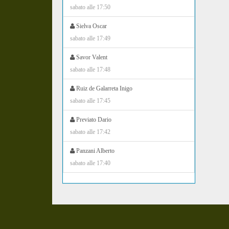
sabato alle 17:50
Sielva Oscar
sabato alle 17:49
Savor Valent
sabato alle 17:48
Ruiz de Galarreta Inigo
sabato alle 17:45
Previato Dario
sabato alle 17:42
Panzani Alberto
sabato alle 17:40