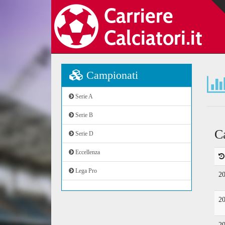
Campionati
Serie A
Serie B
C
Serie D
Eccellenza
Lega Pro
2
2
2