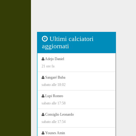
Ultimi calciatori
aggiornati
Adejo Daniel
21 ore fa
Sangaré Buba
sabato alle 18:02
Lupi Romeo
sabato alle 17:58
Consiglio Leonardo
sabato alle 17:54
Younes Amin