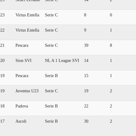
023
Virtus Entella
Serie C
8
0
022
Virtus Entella
Serie C
9
1
021
Pescara
Serie C
39
8
020
Sion SVI
NL A 1 League SVI
14
1
019
Pescara
Serie B
15
1
019
Juventus U23
Serie C
19
2
018
Padova
Serie B
22
2
017
Ascoli
Serie B
30
2