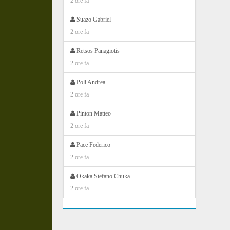
2 ore fa
Suazo Gabriel
2 ore fa
Retsos Panagiotis
2 ore fa
Poli Andrea
2 ore fa
Pinton Matteo
2 ore fa
Pace Federico
2 ore fa
Okaka Stefano Chuka
2 ore fa