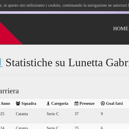
ile, in questo sito utilizziamo i cookies, continuando la navigazione ne autorizz
HOME
Statistiche su Lunetta Gabr
arriera
Anno
Squadra
Categoria
Presenze
Goal fatti
025
Catania
Serie C
37
9
024
Catania
Serie C
25
6