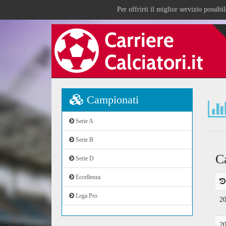
Per offrirti il miglior servizio possib
Campionati
Serie A
Serie B
C
Serie D
Eccellenza
Lega Pro
2
2