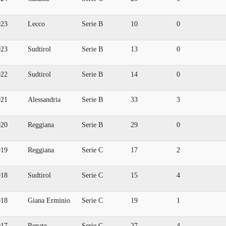
023
Lecco
Serie B
10
0
023
Sudtirol
Serie B
13
0
022
Sudtirol
Serie B
14
0
021
Alessandria
Serie B
33
3
020
Reggiana
Serie B
29
0
019
Reggiana
Serie C
17
2
018
Sudtirol
Serie C
15
4
018
Giana Erminio
Serie C
19
1
017
Renate
Serie C
27
4