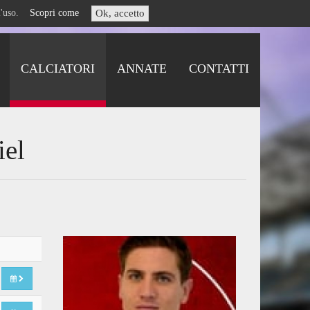
i l'uso.
Scopri come
Ok, accetto
CALCIATORI
ANNATE
CONTATTI
iel