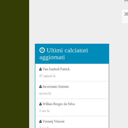
2
Ultimi calciatori
aggiornati
Van Aanholt Patrick
47 minuti fa
Incoronato Antonio
un'ora fa
Willian Borges da Silva
2 ore fa
Vermeij Vincent