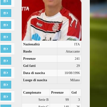
Nazionalità
ITA
Ruolo
Attaccante
Presenze
241
Gol fatti
29
Data di nascita
10/08/1996
Luogo di nascita
Milano
Campionato
Presenze
Gol
Serie B
99
3
Serie C
140
26